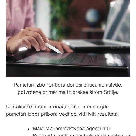
Pametan izbor pribora donosi značajne uštede,
potvrđene primerima iz prakse širom Srbije.
U praksi se mogu pronaći brojni primeri gde
pametan izbor pribora vodi do vidljivih rezultata:
Mala računovodstvena agencija u
Beogradu uvela je centralizovanu nabavku