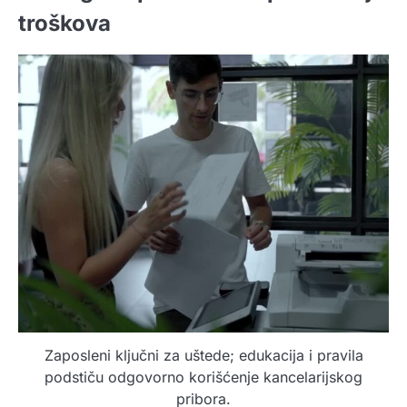
troškova
Zaposleni ključni za uštede; edukacija i pravila
podstiču odgovorno korišćenje kancelarijskog
pribora.