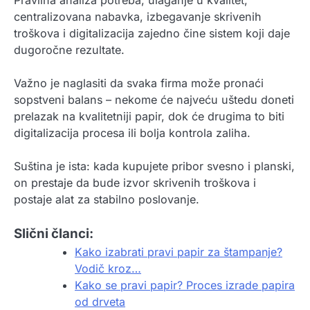
centralizovana nabavka, izbegavanje skrivenih
troškova i digitalizacija zajedno čine sistem koji daje
dugoročne rezultate.
Važno je naglasiti da svaka firma može pronaći
sopstveni balans – nekome će najveću uštedu doneti
prelazak na kvalitetniji papir, dok će drugima to biti
digitalizacija procesa ili bolja kontrola zaliha.
Suština je ista: kada kupujete pribor svesno i planski,
on prestaje da bude izvor skrivenih troškova i
postaje alat za stabilno poslovanje.
Slični članci:
Kako izabrati pravi papir za štampanje?
Vodič kroz…
Kako se pravi papir? Proces izrade papira
od drveta