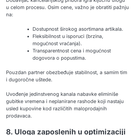
u celom procesu. Osim cene, važno je obratiti pažnju
na:
Dostupnost širokog asortimana artikala.
Fleksibilnost u isporuci (brzina,
mogućnost vraćanja).
Transparentnost cena i mogućnost
dogovora o popustima.
Pouzdan partner obezbeđuje stabilnost, a samim tim
i dugoročne uštede.
Uvođenje jedinstvenog kanala nabavke eliminiše
gubitke vremena i neplanirane rashode koji nastaju
usled kupovine kod različitih maloprodajnih
prodavaca.
8. Uloga zaposlenih u optimizaciji