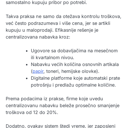
samostalno kupuju pribor po potrebi.
Takva praksa ne samo da otežava kontrolu troškova,
već često podrazumeva i više cena, jer se artikli
kupuju u maloprodaji. Efikasnije rešenje je
centralizovana nabavka kroz:
Ugovore sa dobavljačima na mesečnom
ili kvartalnom nivou.
Nabavku većih količina osnovnih artikala
(
papir
, toneri, hemijske olovke).
Digitalne platforme koje automatski prate
potrošnju i predlažu optimalne količine.
Prema podacima iz prakse, firme koje uvedu
centralizovanu nabavku beleže prosečno smanjenje
troškova od 12 do 20%.
Dodatno, ovakav sistem štedi vreme, jer zaposleni