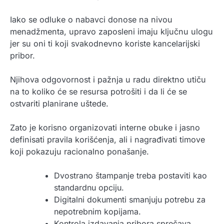
Iako se odluke o nabavci donose na nivou
menadžmenta, upravo zaposleni imaju ključnu ulogu
jer su oni ti koji svakodnevno koriste kancelarijski
pribor.
Njihova odgovornost i pažnja u radu direktno utiču
na to koliko će se resursa potrošiti i da li će se
ostvariti planirane uštede.
Zato je korisno organizovati interne obuke i jasno
definisati pravila korišćenja, ali i nagrađivati timove
koji pokazuju racionalno ponašanje.
Dvostrano štampanje treba postaviti kao
standardnu opciju.
Digitalni dokumenti smanjuju potrebu za
nepotrebnim kopijama.
Kontrola izdavanja pribora sprečava