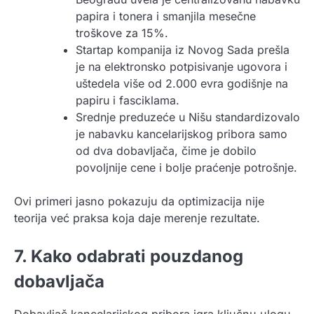
papira i tonera i smanjila mesečne
troškove za 15%.
Startap kompanija iz Novog Sada prešla
je na elektronsko potpisivanje ugovora i
uštedela više od 2.000 evra godišnje na
papiru i fasciklama.
Srednje preduzeće u Nišu standardizovalo
je nabavku kancelarijskog pribora samo
od dva dobavljača, čime je dobilo
povoljnije cene i bolje praćenje potrošnje.
Ovi primeri jasno pokazuju da optimizacija nije
teorija već praksa koja daje merenje rezultate.
7. Kako odabrati pouzdanog
dobavljača
Dobavljač kancelarijskog pribora igra ključnu ulogu