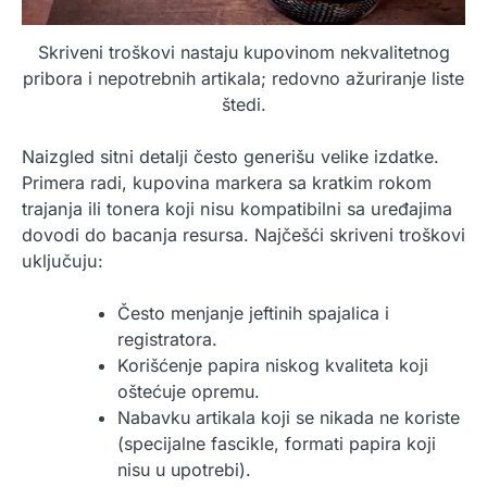
Skriveni troškovi nastaju kupovinom nekvalitetnog
pribora i nepotrebnih artikala; redovno ažuriranje liste
štedi.
Naizgled sitni detalji često generišu velike izdatke.
Primera radi, kupovina markera sa kratkim rokom
trajanja ili tonera koji nisu kompatibilni sa uređajima
dovodi do bacanja resursa. Najčešći skriveni troškovi
uključuju:
Često menjanje jeftinih spajalica i
registratora.
Korišćenje papira niskog kvaliteta koji
oštećuje opremu.
Nabavku artikala koji se nikada ne koriste
(specijalne fascikle, formati papira koji
nisu u upotrebi).