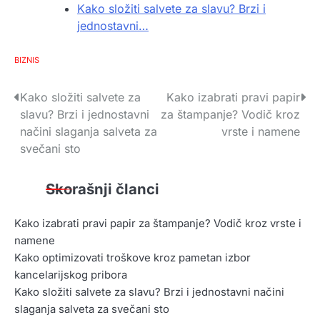
Kako složiti salvete za slavu? Brzi i
jednostavni…
BIZNIS
Kretanje
Kako složiti salvete za
Kako izabrati pravi papir
slavu? Brzi i jednostavni
za štampanje? Vodič kroz
članka
načini slaganja salveta za
vrste i namene
svečani sto
Skorašnji članci
Kako izabrati pravi papir za štampanje? Vodič kroz vrste i
namene
Kako optimizovati troškove kroz pametan izbor
kancelarijskog pribora
Kako složiti salvete za slavu? Brzi i jednostavni načini
slaganja salveta za svečani sto