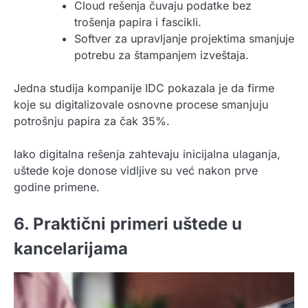
Cloud rešenja čuvaju podatke bez
trošenja papira i fascikli.
Softver za upravljanje projektima smanjuje
potrebu za štampanjem izveštaja.
Jedna studija kompanije IDC pokazala je da firme
koje su digitalizovale osnovne procese smanjuju
potrošnju papira za čak 35%.
Iako digitalna rešenja zahtevaju inicijalna ulaganja,
uštede koje donose vidljive su već nakon prve
godine primene.
6. Praktični primeri uštede u
kancelarijama