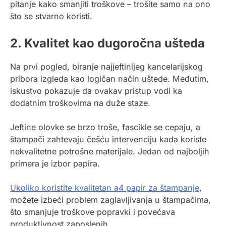
pitanje kako smanjiti troškove – trošite samo na ono
što se stvarno koristi.
2. Kvalitet kao dugoročna ušteda
Na prvi pogled, biranje najjeftinijeg kancelarijskog
pribora izgleda kao logičan način uštede. Međutim,
iskustvo pokazuje da ovakav pristup vodi ka
dodatnim troškovima na duže staze.
Jeftine olovke se brzo troše, fascikle se cepaju, a
štampači zahtevaju češću intervenciju kada koriste
nekvalitetne potrošne materijale. Jedan od najboljih
primera je izbor papira.
Ukoliko koristite kvalitetan a4 papir za štampanje
,
možete izbeći problem zaglavljivanja u štampačima,
što smanjuje troškove popravki i povećava
produktivnost zaposlenih.